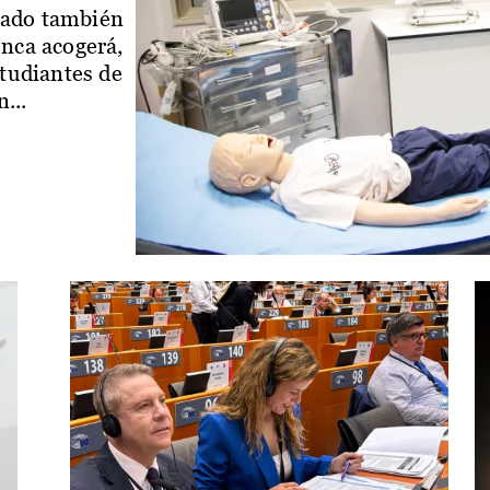
iado también
enca acogerá,
studiantes de
...