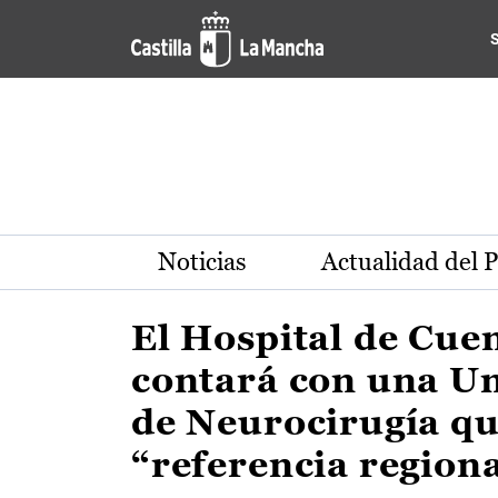
Actualidad de la región de 
Pasar al contenido principal
Noticias
Actualidad del 
El Hospital de Cue
contará con una U
de Neurocirugía qu
“referencia region