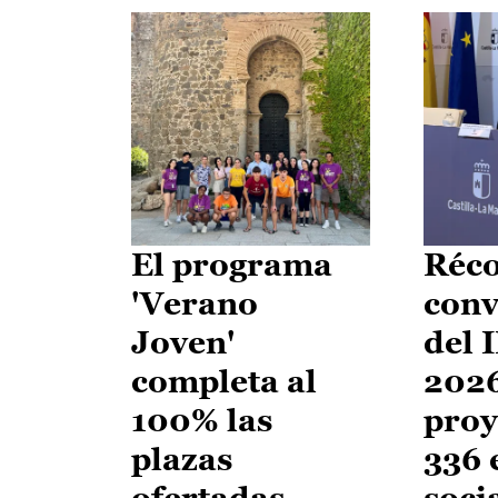
El programa
Réco
'Verano
conv
Joven'
del 
completa al
2026
100% las
proy
plazas
336 
ofertadas
soci