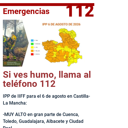
112
Emergencias
fe del Ejecutivo castellanomanchego, Emiliano García-Page, 
Si ves humo, llama al
teléfono 112
IPP de IIFF para el 6 de agosto en Castilla-
La Mancha:
-MUY ALTO en gran parte de Cuenca,
Toledo, Guadalajara, Albacete y Ciudad