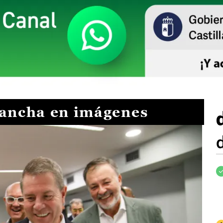
Mancha en imágenes
I