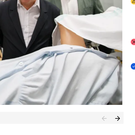
I
I
I
n de Cuenca (CESICU)