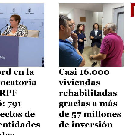
El je
rd en la
Casi 16.000
ocatoria
viviendas
IRPF
rehabilitadas
: 791
gracias a más
ectos de
de 57 millones
entidades
de inversión
ales