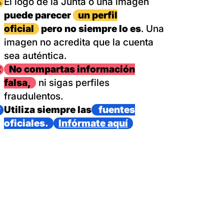
magen
El logo de la Junta o una imagen
puede parecer
un perfil
oficial
pero no siempre lo es
. Una
imagen no acredita que la cuenta
sea auténtica.
magen
No compartas información
falsa,
ni sigas perfiles
fraudulentos.
magen
Utiliza siempre las
fuentes
oficiales.
Infórmate aquí