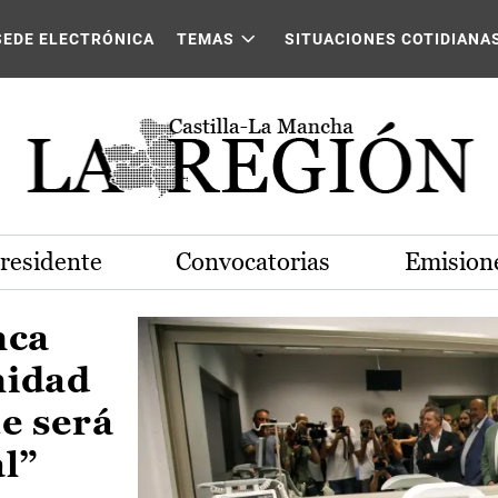
Castilla-La Mancha
SEDE ELECTRÓNICA
TEMAS
SITUACIONES COTIDIANA
Presidente
Convocatorias
Emisione
nca
nidad
e será
al”