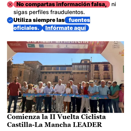
Imagen
No compartas información falsa,
ni
sigas perfiles fraudulentos.
Imagen
Utiliza siempre las
fuentes
oficiales.
Infórmate aquí
Comienza la II Vuelta Ciclista
Castilla-La Mancha LEADER