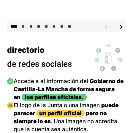
El 
directorio
de redes sociales
Imagen
Accede a al información del
Gobierno de
Castilla-La Mancha de forma segura
en
los perfiles oficiales.
Imagen
El logo de la Junta o una imagen
puede
parecer
un perfil oficial
pero no
siempre lo es
. Una imagen no acredita
que la cuenta sea auténtica.