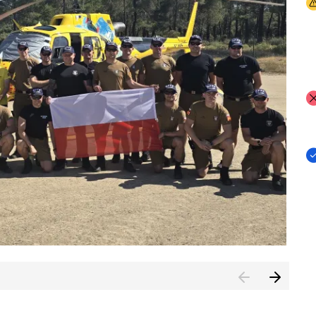
I
I
I
rcambiar por tercer año consecutivo formación y experienci