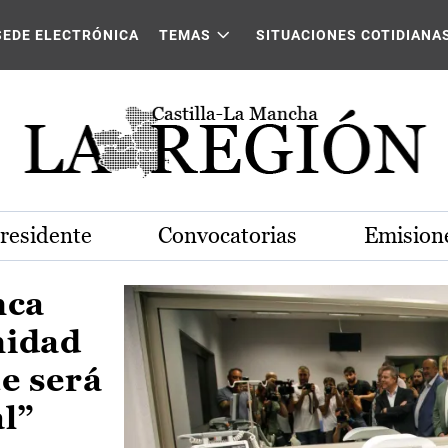
Castilla-La Mancha
SEDE ELECTRÓNICA
TEMAS
SITUACIONES COTIDIANA
Presidente
Convocatorias
Emisione
nca
nidad
e será
al”