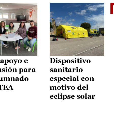
II Vu
apoyo e
Dispositivo
usión para
sanitario
lumnado
especial con
 TEA
motivo del
eclipse solar