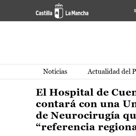
Actualidad de la región de 
Pasar al contenido principal
Noticias
Actualidad del 
El Hospital de Cue
contará con una U
de Neurocirugía qu
“referencia region