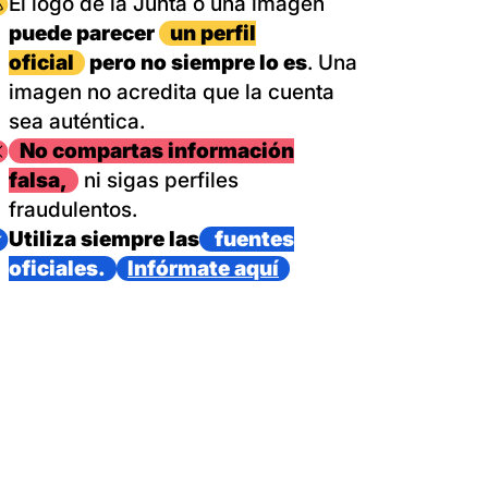
magen
El logo de la Junta o una imagen
puede parecer
un perfil
oficial
pero no siempre lo es
. Una
imagen no acredita que la cuenta
sea auténtica.
magen
No compartas información
falsa,
ni sigas perfiles
fraudulentos.
magen
Utiliza siempre las
fuentes
oficiales.
Infórmate aquí
as con un dispositivo internacional de bomberos forestales,