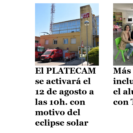
El PLATECAM
Más 
se activará el
incl
12 de agosto a
el a
las 10h. con
con
motivo del
eclipse solar