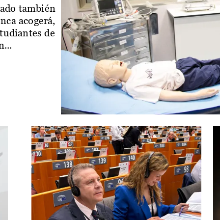
iado también
enca acogerá,
studiantes de
...