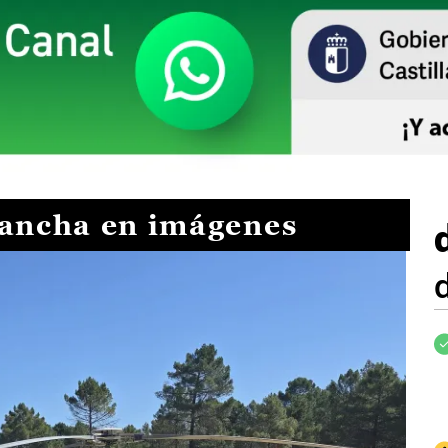
Mancha en imágenes
I