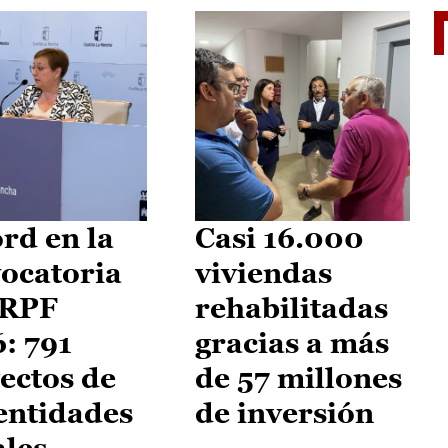
El je
rd en la
Casi 16.000
ocatoria
viviendas
IRPF
rehabilitadas
: 791
gracias a más
ectos de
de 57 millones
entidades
de inversión
ales