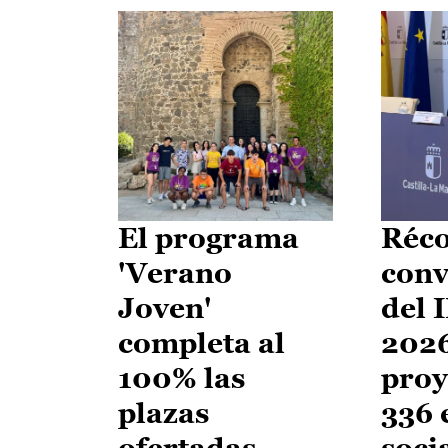
El programa
Réco
'Verano
conv
Joven'
del 
completa al
2026
100% las
proy
plazas
336 
ofertadas
soci