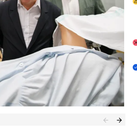
I
I
I
n de Cuenca (CESICU)