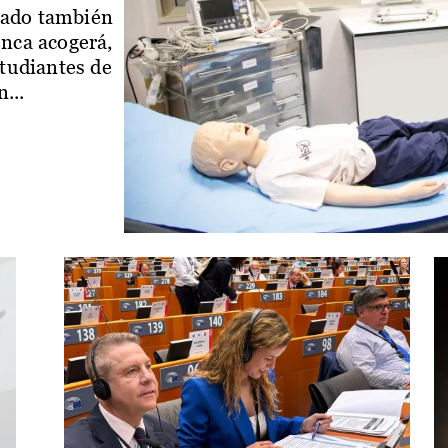
iado también
enca acogerá,
studiantes de
...