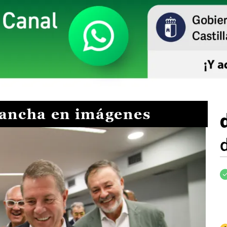
Mancha en imágenes
I