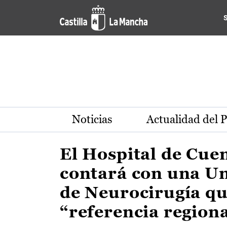
Actualidad de la región de 
Pasar al contenido principal
Noticias
Actualidad del 
El Hospital de Cue
contará con una U
de Neurocirugía qu
“referencia region