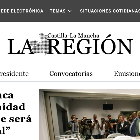
Castilla-La Mancha
SEDE ELECTRÓNICA
TEMAS
SITUACIONES COTIDIANA
Presidente
Convocatorias
Emisione
nca
nidad
e será
al”