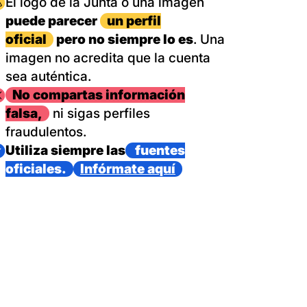
magen
El logo de la Junta o una imagen
puede parecer
un perfil
oficial
pero no siempre lo es
. Una
imagen no acredita que la cuenta
sea auténtica.
magen
No compartas información
falsa,
ni sigas perfiles
fraudulentos.
magen
Utiliza siempre las
fuentes
oficiales.
Infórmate aquí