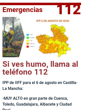
112
Emergencias
fe del Ejecutivo castellanomanchego, Emiliano García-Page, 
Si ves humo, llama al
teléfono 112
IPP de IIFF para el 6 de agosto en Castilla-
La Mancha:
-MUY ALTO en gran parte de Cuenca,
Toledo, Guadalajara, Albacete y Ciudad