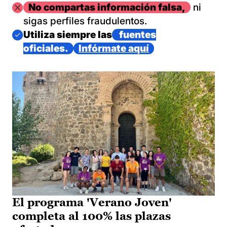
Imagen
No compartas información falsa,
ni
sigas perfiles fraudulentos.
Imagen
Utiliza siempre las
fuentes
oficiales.
Infórmate aquí
El programa 'Verano Joven'
completa al 100% las plazas