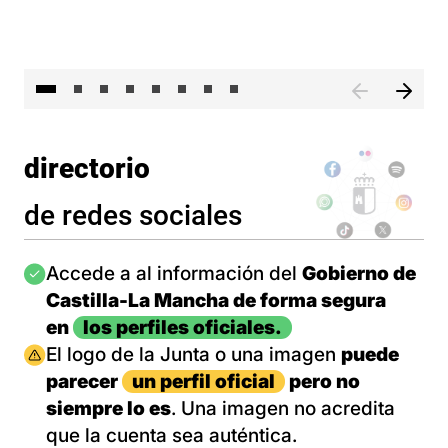
El 
directorio
de redes sociales
Imagen
Accede a al información del
Gobierno de
Castilla-La Mancha de forma segura
en
los perfiles oficiales.
Imagen
El logo de la Junta o una imagen
puede
parecer
un perfil oficial
pero no
siempre lo es
. Una imagen no acredita
que la cuenta sea auténtica.