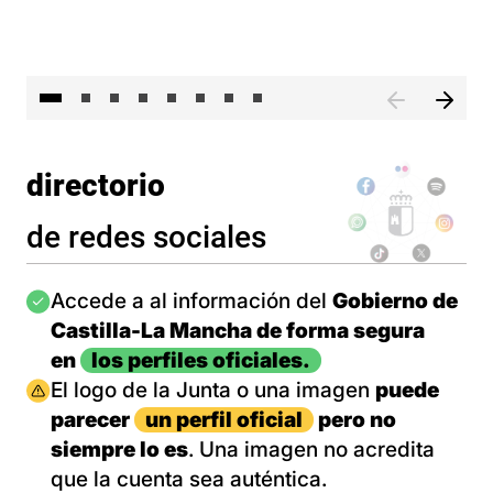
El 
directorio
de redes sociales
Imagen
Accede a al información del
Gobierno de
Castilla-La Mancha de forma segura
en
los perfiles oficiales.
Imagen
El logo de la Junta o una imagen
puede
parecer
un perfil oficial
pero no
siempre lo es
. Una imagen no acredita
que la cuenta sea auténtica.