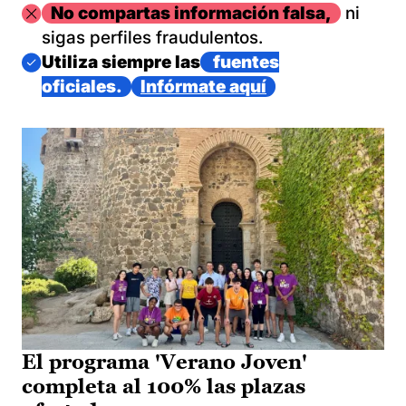
Imagen
No compartas información falsa,
ni
sigas perfiles fraudulentos.
Imagen
Utiliza siempre las
fuentes
oficiales.
Infórmate aquí
El programa 'Verano Joven'
completa al 100% las plazas