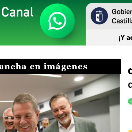
Mancha en imágenes
I