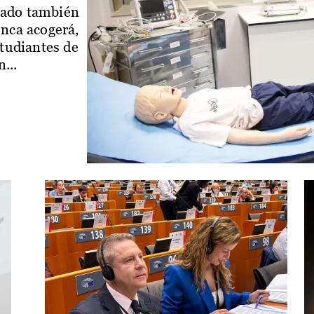
iado también
enca acogerá,
studiantes de
...