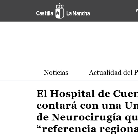
Actualidad de la región de 
Pasar al contenido principal
Noticias
Actualidad del 
El Hospital de Cue
contará con una U
de Neurocirugía qu
“referencia region