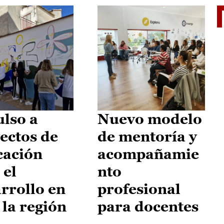
El je
lso a
Nuevo modelo
ectos de
de mentoría y
cación
acompañamie
 el
nto
rrollo en
profesional
 la región
para docentes