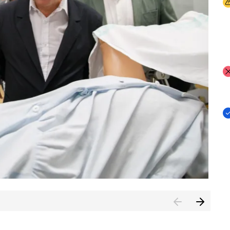
I
I
I
n de Cuenca (CESICU)