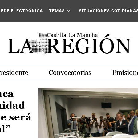
Castilla-La Mancha
SEDE ELECTRÓNICA
TEMAS
SITUACIONES COTIDIANA
Presidente
Convocatorias
Emisione
nca
nidad
e será
al”