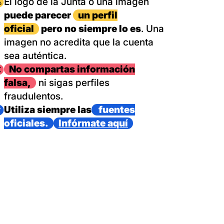
magen
El logo de la Junta o una imagen
puede parecer
un perfil
oficial
pero no siempre lo es
. Una
imagen no acredita que la cuenta
sea auténtica.
magen
No compartas información
falsa,
ni sigas perfiles
fraudulentos.
magen
Utiliza siempre las
fuentes
oficiales.
Infórmate aquí