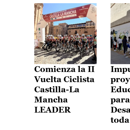
Comienza la II
Impu
Vuelta Ciclista
proy
Castilla-La
Edu
Mancha
para
LEADER
Desa
toda