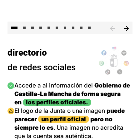
II 
directorio
de redes sociales
Imagen
Accede a al información del
Gobierno de
Castilla-La Mancha de forma segura
en
los perfiles oficiales.
Imagen
El logo de la Junta o una imagen
puede
parecer
un perfil oficial
pero no
siempre lo es
. Una imagen no acredita
que la cuenta sea auténtica.