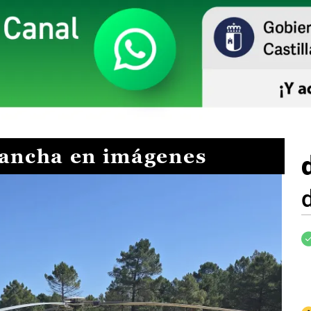
Mancha en imágenes
I