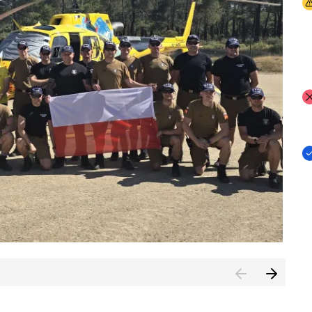
I
I
I
rcambiar por tercer año consecutivo formación y experienci