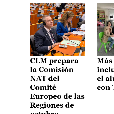
CLM prepara
Más 
la Comisión
incl
NAT del
el a
Comité
con
Europeo de las
Regiones de
octubre