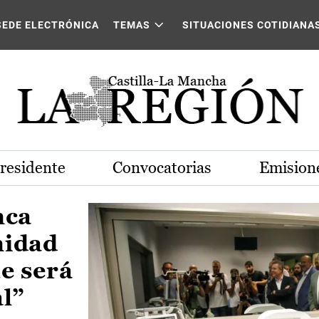
Castilla-La Mancha
SEDE ELECTRÓNICA
TEMAS
SITUACIONES COTIDIANA
Presidente
Convocatorias
Emisione
nca
nidad
e será
al”