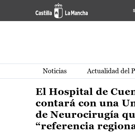
Actualidad de la región de 
Pasar al contenido principal
Noticias
Actualidad del 
El Hospital de Cue
contará con una U
de Neurocirugía qu
“referencia region