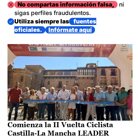
Imagen
No compartas información falsa,
ni
sigas perfiles fraudulentos.
Imagen
Utiliza siempre las
fuentes
oficiales.
Infórmate aquí
Comienza la II Vuelta Ciclista
Castilla-La Mancha LEADER