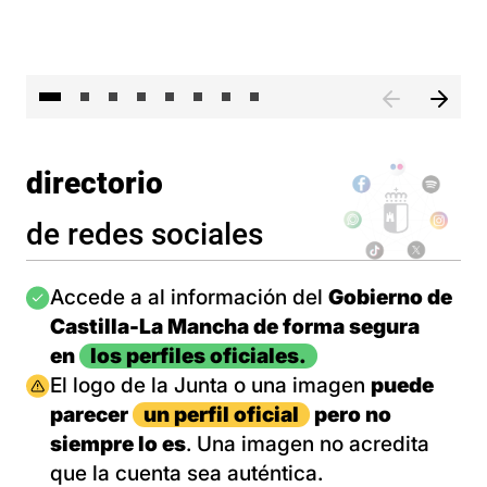
El 
directorio
de redes sociales
Imagen
Accede a al información del
Gobierno de
Castilla-La Mancha de forma segura
en
los perfiles oficiales.
Imagen
El logo de la Junta o una imagen
puede
parecer
un perfil oficial
pero no
siempre lo es
. Una imagen no acredita
que la cuenta sea auténtica.