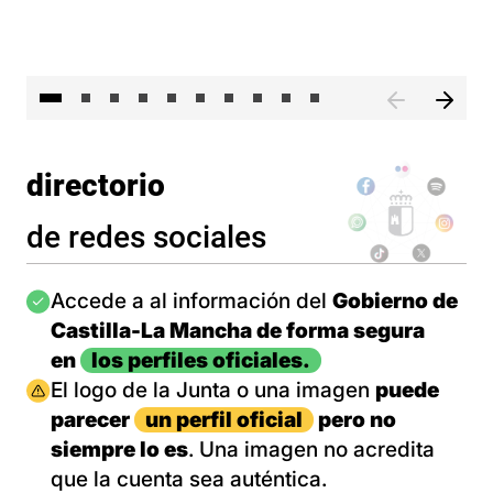
II 
directorio
de redes sociales
Imagen
Accede a al información del
Gobierno de
Castilla-La Mancha de forma segura
en
los perfiles oficiales.
Imagen
El logo de la Junta o una imagen
puede
parecer
un perfil oficial
pero no
siempre lo es
. Una imagen no acredita
que la cuenta sea auténtica.