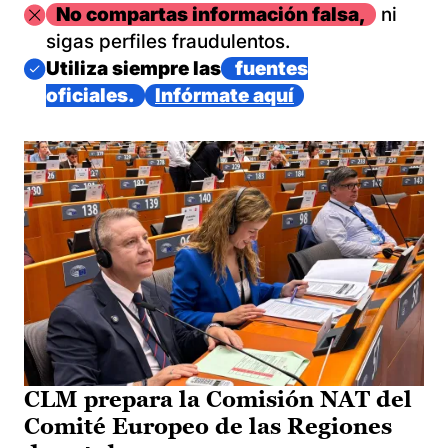
Imagen
No compartas información falsa,
ni
sigas perfiles fraudulentos.
Imagen
Utiliza siempre las
fuentes
oficiales.
Infórmate aquí
CLM prepara la Comisión NAT del
Comité Europeo de las Regiones