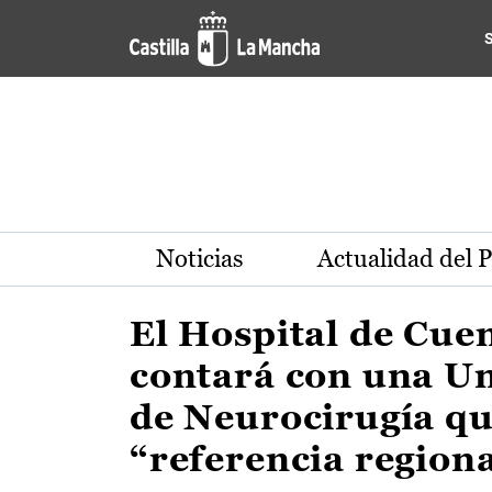
Actualidad de la región de 
Pasar al contenido principal
Noticias
Actualidad del 
El Hospital de Cue
contará con una U
de Neurocirugía qu
“referencia region