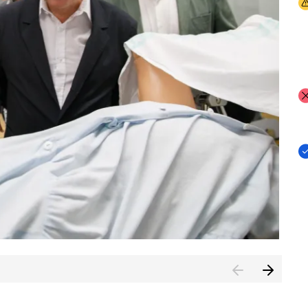
I
I
I
n de Cuenca (CESICU)