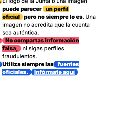
magen
El logo de la Junta o una imagen
puede parecer
un perfil
oficial
pero no siempre lo es
. Una
imagen no acredita que la cuenta
sea auténtica.
magen
No compartas información
falsa,
ni sigas perfiles
fraudulentos.
magen
Utiliza siempre las
fuentes
oficiales.
Infórmate aquí