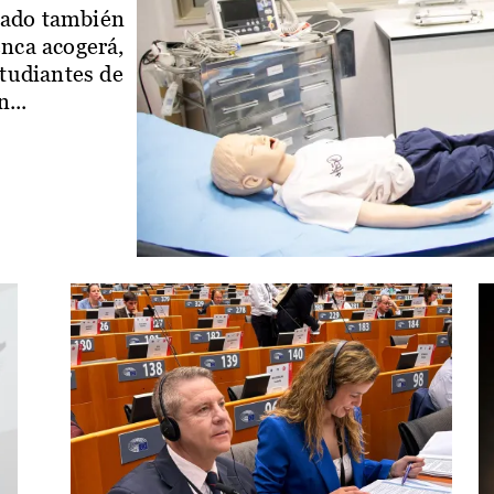
iado también
enca acogerá,
studiantes de
...