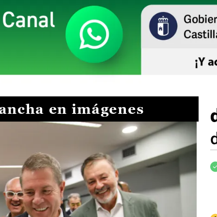
Mancha en imágenes
I