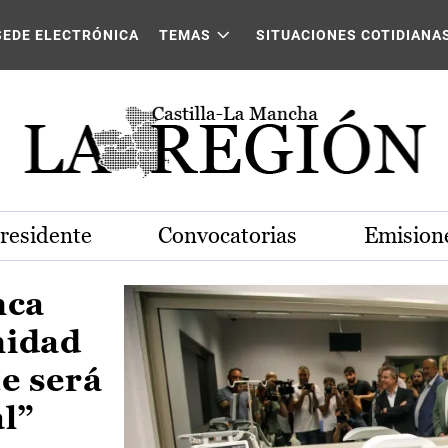
Castilla-La Mancha
SEDE ELECTRÓNICA
TEMAS
SITUACIONES COTIDIANA
Presidente
Convocatorias
Emisione
nca
nidad
e será
al”