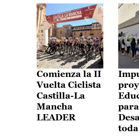
Comienza la II
Impu
Vuelta Ciclista
proy
Castilla-La
Edu
Mancha
para
LEADER
Desa
toda