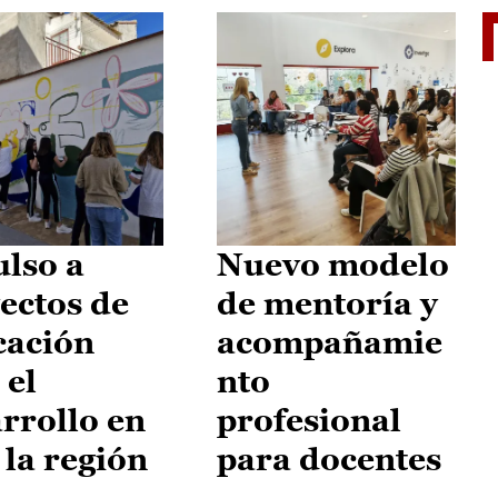
El je
lso a
Nuevo modelo
ectos de
de mentoría y
cación
acompañamie
 el
nto
rrollo en
profesional
 la región
para docentes