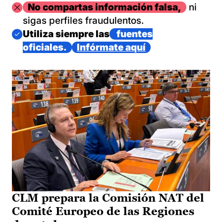
Imagen
No compartas información falsa,
ni
sigas perfiles fraudulentos.
Imagen
Utiliza siempre las
fuentes
oficiales.
Infórmate aquí
CLM prepara la Comisión NAT del
Comité Europeo de las Regiones