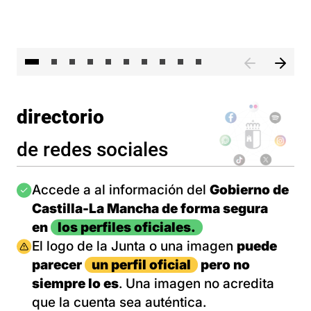
II 
directorio
de redes sociales
Imagen
Accede a al información del
Gobierno de
Castilla-La Mancha de forma segura
en
los perfiles oficiales.
Imagen
El logo de la Junta o una imagen
puede
parecer
un perfil oficial
pero no
siempre lo es
. Una imagen no acredita
que la cuenta sea auténtica.