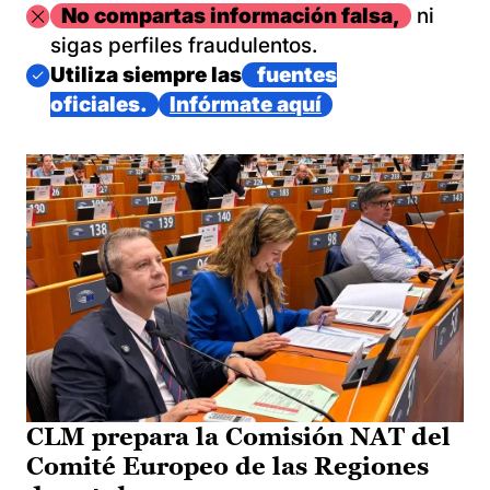
Imagen
No compartas información falsa,
ni
sigas perfiles fraudulentos.
Imagen
Utiliza siempre las
fuentes
oficiales.
Infórmate aquí
CLM prepara la Comisión NAT del
Comité Europeo de las Regiones