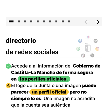
II 
directorio
de redes sociales
Imagen
Accede a al información del
Gobierno de
Castilla-La Mancha de forma segura
en
los perfiles oficiales.
Imagen
El logo de la Junta o una imagen
puede
parecer
un perfil oficial
pero no
siempre lo es
. Una imagen no acredita
que la cuenta sea auténtica.