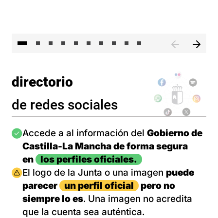
II 
directorio
de redes sociales
Imagen
Accede a al información del
Gobierno de
Castilla-La Mancha de forma segura
en
los perfiles oficiales.
Imagen
El logo de la Junta o una imagen
puede
parecer
un perfil oficial
pero no
siempre lo es
. Una imagen no acredita
que la cuenta sea auténtica.