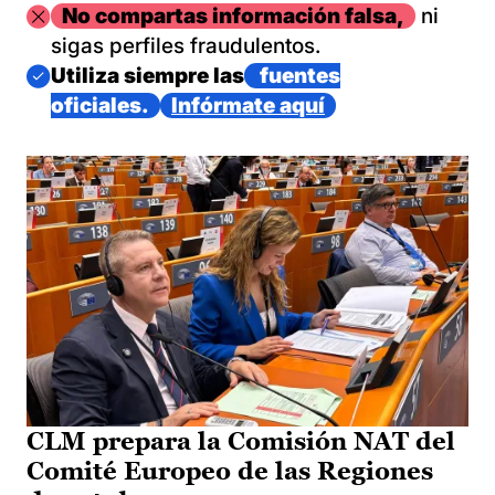
Imagen
No compartas información falsa,
ni
sigas perfiles fraudulentos.
Imagen
Utiliza siempre las
fuentes
oficiales.
Infórmate aquí
CLM prepara la Comisión NAT del
Comité Europeo de las Regiones