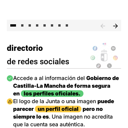
El 
directorio
de redes sociales
Imagen
Accede a al información del
Gobierno de
Castilla-La Mancha de forma segura
en
los perfiles oficiales.
Imagen
El logo de la Junta o una imagen
puede
parecer
un perfil oficial
pero no
siempre lo es
. Una imagen no acredita
que la cuenta sea auténtica.