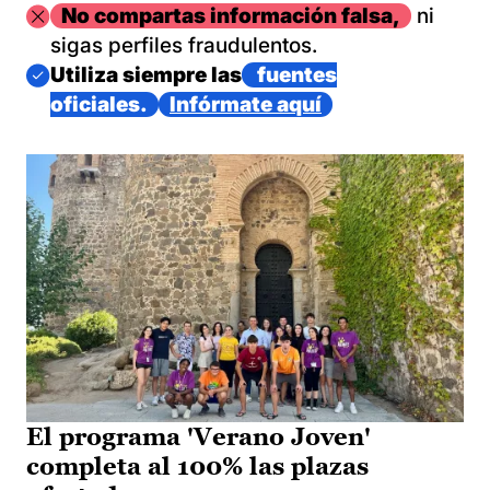
Imagen
No compartas información falsa,
ni
sigas perfiles fraudulentos.
Imagen
Utiliza siempre las
fuentes
oficiales.
Infórmate aquí
El programa 'Verano Joven'
completa al 100% las plazas