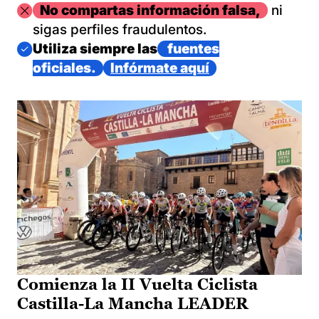
Imagen
No compartas información falsa,
ni
sigas perfiles fraudulentos.
Imagen
Utiliza siempre las
fuentes
oficiales.
Infórmate aquí
Comienza la II Vuelta Ciclista
Castilla-La Mancha LEADER