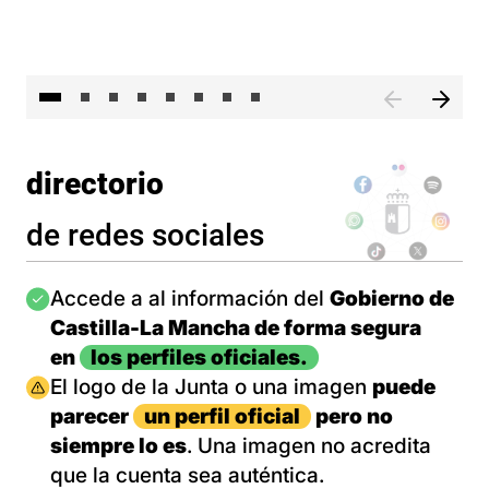
El 
directorio
de redes sociales
Imagen
Accede a al información del
Gobierno de
Castilla-La Mancha de forma segura
en
los perfiles oficiales.
Imagen
El logo de la Junta o una imagen
puede
parecer
un perfil oficial
pero no
siempre lo es
. Una imagen no acredita
que la cuenta sea auténtica.