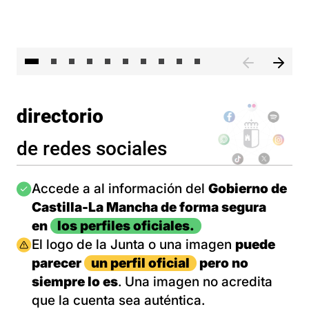
II 
directorio
de redes sociales
Imagen
Accede a al información del
Gobierno de
Castilla-La Mancha de forma segura
en
los perfiles oficiales.
Imagen
El logo de la Junta o una imagen
puede
parecer
un perfil oficial
pero no
siempre lo es
. Una imagen no acredita
que la cuenta sea auténtica.