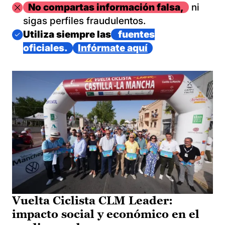
Imagen
No compartas información falsa,
ni
sigas perfiles fraudulentos.
Imagen
Utiliza siempre las
fuentes
oficiales.
Infórmate aquí
Vuelta Ciclista CLM Leader:
impacto social y económico en el