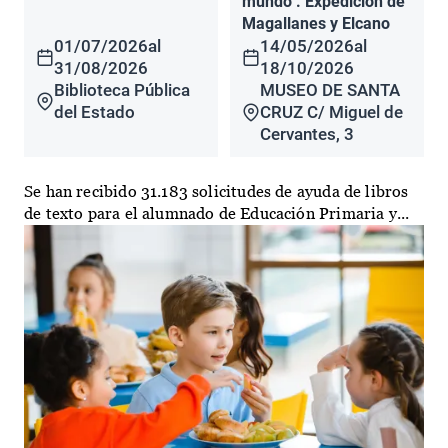
mundo". Expedición de
Magallanes y Elcano
01/07/2026
al
14/05/2026
al
31/08/2026
18/10/2026
Biblioteca Pública
MUSEO DE SANTA
del Estado
CRUZ C/ Miguel de
Cervantes, 3
Se han recibido 31.183 solicitudes de ayuda de libros
de texto para el alumnado de Educación Primaria y...