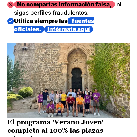
Imagen
No compartas información falsa,
ni
sigas perfiles fraudulentos.
Imagen
Utiliza siempre las
fuentes
oficiales.
Infórmate aquí
El programa 'Verano Joven'
completa al 100% las plazas