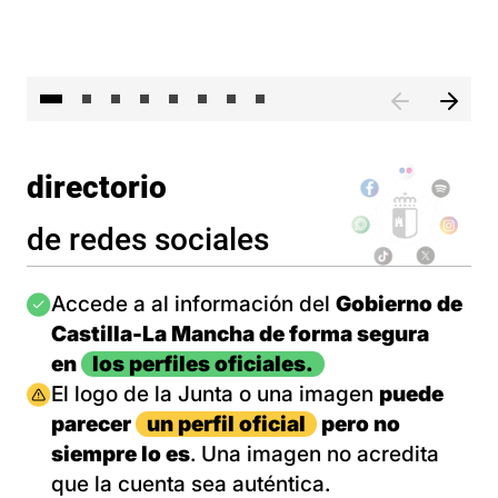
El 
directorio
de redes sociales
Imagen
Accede a al información del
Gobierno de
Castilla-La Mancha de forma segura
en
los perfiles oficiales.
Imagen
El logo de la Junta o una imagen
puede
parecer
un perfil oficial
pero no
siempre lo es
. Una imagen no acredita
que la cuenta sea auténtica.