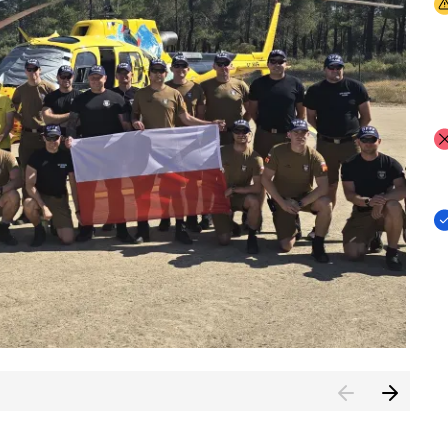
I
I
I
rcambiar por tercer año consecutivo formación y experienci