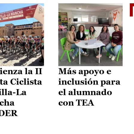
II Vu
enza la II
Más apoyo e
ta Ciclista
inclusión para
illa-La
el alumnado
cha
con TEA
DER