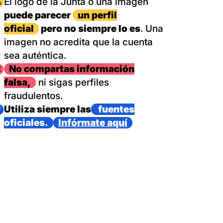
magen
El logo de la Junta o una imagen
puede parecer
un perfil
oficial
pero no siempre lo es
. Una
imagen no acredita que la cuenta
sea auténtica.
magen
No compartas información
falsa,
ni sigas perfiles
fraudulentos.
magen
Utiliza siempre las
fuentes
oficiales.
Infórmate aquí
as con un dispositivo internacional de bomberos forestales,