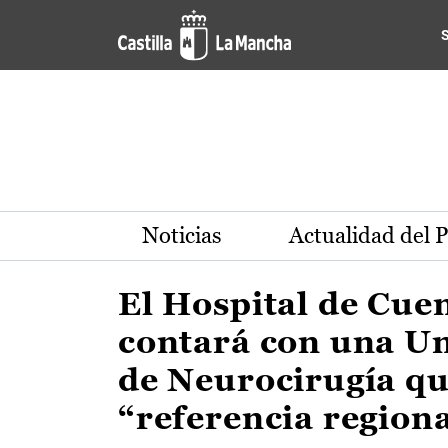
Actualidad de la región de 
Pasar al contenido principal
Noticias
Actualidad del 
El Hospital de Cue
contará con una U
de Neurocirugía qu
“referencia region