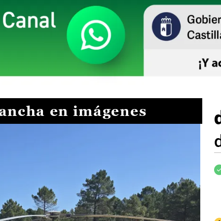
Mancha en imágenes
I