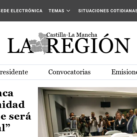
Castilla-La Mancha
SEDE ELECTRÓNICA
TEMAS
SITUACIONES COTIDIANA
Presidente
Convocatorias
Emisione
nca
nidad
e será
al”