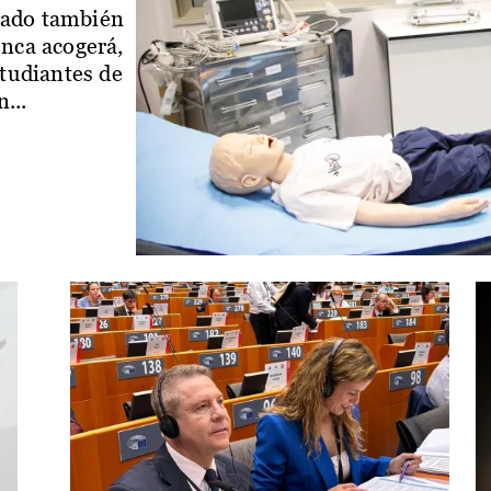
iado también
enca acogerá,
studiantes de
...