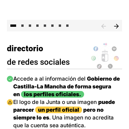
El 
directorio
de redes sociales
Imagen
Accede a al información del
Gobierno de
Castilla-La Mancha de forma segura
en
los perfiles oficiales.
Imagen
El logo de la Junta o una imagen
puede
parecer
un perfil oficial
pero no
siempre lo es
. Una imagen no acredita
que la cuenta sea auténtica.