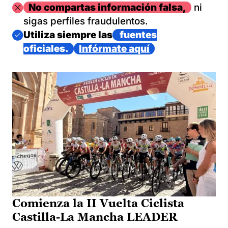
Imagen
No compartas información falsa,
ni
sigas perfiles fraudulentos.
Imagen
Utiliza siempre las
fuentes
oficiales.
Infórmate aquí
Comienza la II Vuelta Ciclista
Castilla-La Mancha LEADER