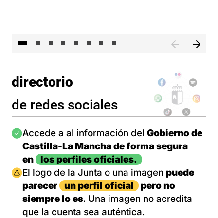
El 
directorio
de redes sociales
Imagen
Accede a al información del
Gobierno de
Castilla-La Mancha de forma segura
en
los perfiles oficiales.
Imagen
El logo de la Junta o una imagen
puede
parecer
un perfil oficial
pero no
siempre lo es
. Una imagen no acredita
que la cuenta sea auténtica.