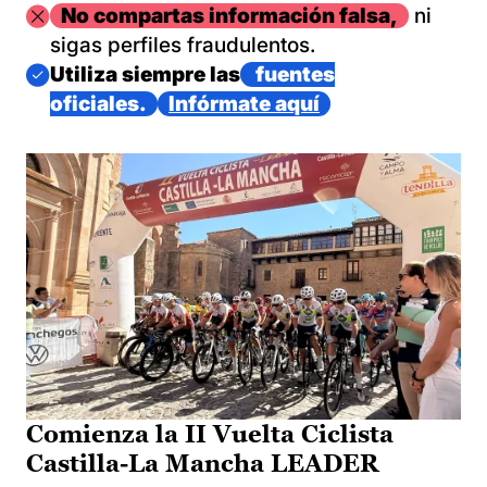
Imagen
No compartas información falsa,
ni
sigas perfiles fraudulentos.
Imagen
Utiliza siempre las
fuentes
oficiales.
Infórmate aquí
Comienza la II Vuelta Ciclista
Castilla-La Mancha LEADER