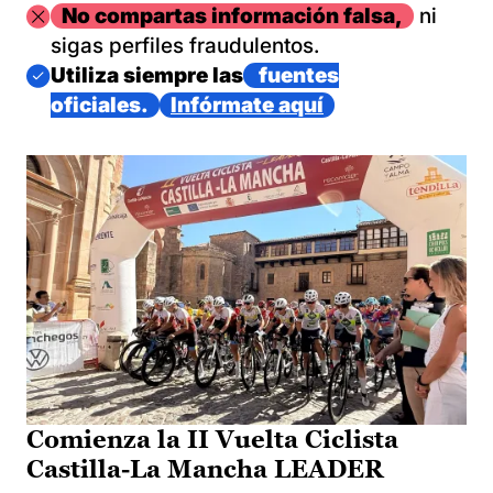
Imagen
No compartas información falsa,
ni
sigas perfiles fraudulentos.
Imagen
Utiliza siempre las
fuentes
oficiales.
Infórmate aquí
Comienza la II Vuelta Ciclista
Castilla-La Mancha LEADER