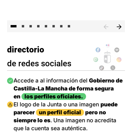
El 
directorio
de redes sociales
Imagen
Accede a al información del
Gobierno de
Castilla-La Mancha de forma segura
en
los perfiles oficiales.
Imagen
El logo de la Junta o una imagen
puede
parecer
un perfil oficial
pero no
siempre lo es
. Una imagen no acredita
que la cuenta sea auténtica.