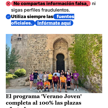
Imagen
No compartas información falsa,
ni
sigas perfiles fraudulentos.
Imagen
Utiliza siempre las
fuentes
oficiales.
Infórmate aquí
El programa 'Verano Joven'
completa al 100% las plazas