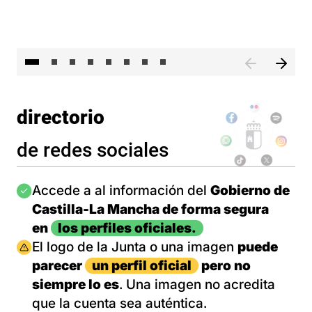
El 
directorio
de redes sociales
Imagen
Accede a al información del
Gobierno de
Castilla-La Mancha de forma segura
en
los perfiles oficiales.
Imagen
El logo de la Junta o una imagen
puede
parecer
un perfil oficial
pero no
siempre lo es
. Una imagen no acredita
que la cuenta sea auténtica.