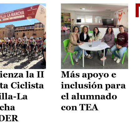
II Vu
enza la II
Más apoyo e
ta Ciclista
inclusión para
illa-La
el alumnado
cha
con TEA
DER