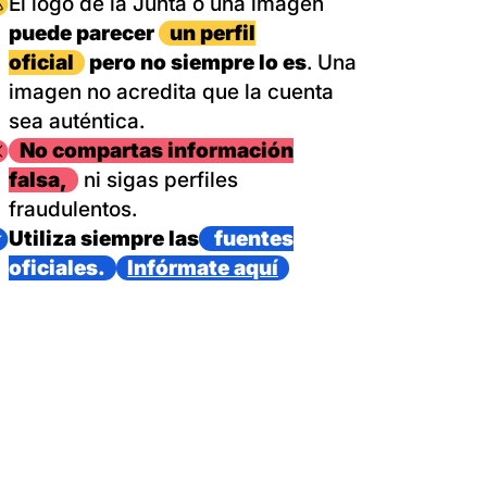
magen
El logo de la Junta o una imagen
puede parecer
un perfil
oficial
pero no siempre lo es
. Una
imagen no acredita que la cuenta
sea auténtica.
magen
No compartas información
falsa,
ni sigas perfiles
fraudulentos.
magen
Utiliza siempre las
fuentes
oficiales.
Infórmate aquí
as con un dispositivo internacional de bomberos forestales,