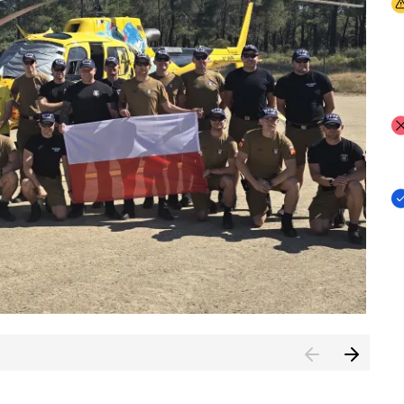
I
I
I
rcambiar por tercer año consecutivo formación y experienci