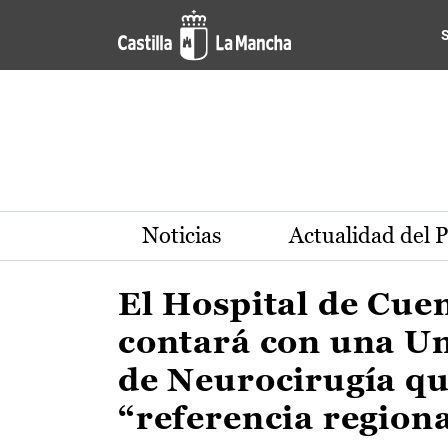
Actualidad de la región de 
Pasar al contenido principal
Noticias
Actualidad del 
El Hospital de Cue
contará con una U
de Neurocirugía qu
“referencia region