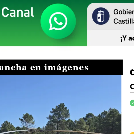
Mancha en imágenes
I