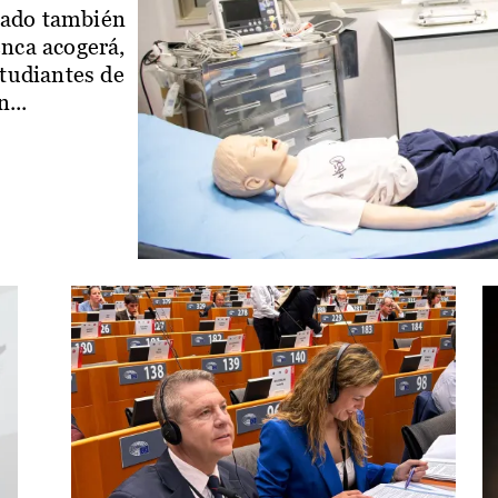
iado también
enca acogerá,
studiantes de
...