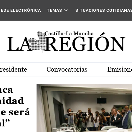
Castilla-La Mancha
SEDE ELECTRÓNICA
TEMAS
SITUACIONES COTIDIANA
Presidente
Convocatorias
Emisione
nca
nidad
e será
al”