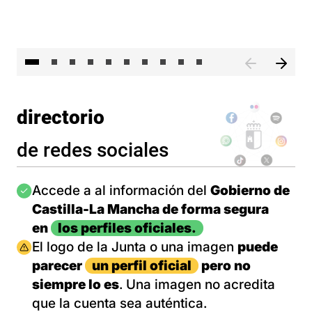
II 
directorio
de redes sociales
Imagen
Accede a al información del
Gobierno de
Castilla-La Mancha de forma segura
en
los perfiles oficiales.
Imagen
El logo de la Junta o una imagen
puede
parecer
un perfil oficial
pero no
siempre lo es
. Una imagen no acredita
que la cuenta sea auténtica.