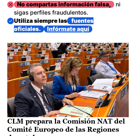
Imagen
No compartas información falsa,
ni
sigas perfiles fraudulentos.
Imagen
Utiliza siempre las
fuentes
oficiales.
Infórmate aquí
CLM prepara la Comisión NAT del
Comité Europeo de las Regiones