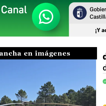
Mancha en imágenes
I