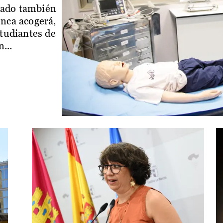
iado también
enca acogerá,
studiantes de
...