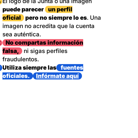
magen
El logo de la Junta o una imagen
puede parecer
un perfil
oficial
pero no siempre lo es
. Una
imagen no acredita que la cuenta
sea auténtica.
magen
No compartas información
falsa,
ni sigas perfiles
fraudulentos.
magen
Utiliza siempre las
fuentes
oficiales.
Infórmate aquí
as con un dispositivo internacional de bomberos forestales,