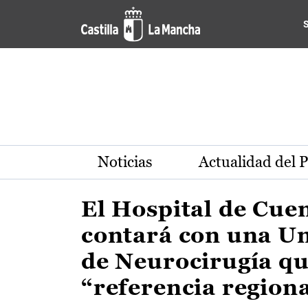
Actualidad de la región de 
Pasar al contenido principal
Noticias
Actualidad del 
El Hospital de Cue
contará con una U
de Neurocirugía qu
“referencia region