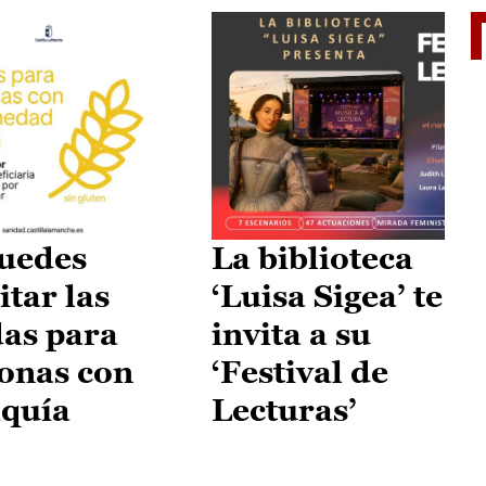
II Vu
uedes
La biblioteca
itar las
‘Luisa Sigea’ te
as para
invita a su
onas con
‘Festival de
aquía
Lecturas’