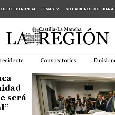
Castilla-La Mancha
SEDE ELECTRÓNICA
TEMAS
SITUACIONES COTIDIANA
Presidente
Convocatorias
Emisione
nca
nidad
e será
al”