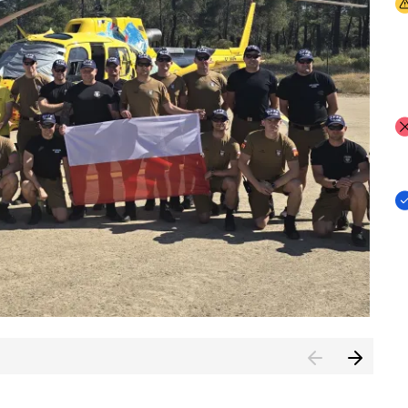
I
I
I
rcambiar por tercer año consecutivo formación y experienci