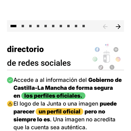
II 
directorio
de redes sociales
Imagen
Accede a al información del
Gobierno de
Castilla-La Mancha de forma segura
en
los perfiles oficiales.
Imagen
El logo de la Junta o una imagen
puede
parecer
un perfil oficial
pero no
siempre lo es
. Una imagen no acredita
que la cuenta sea auténtica.