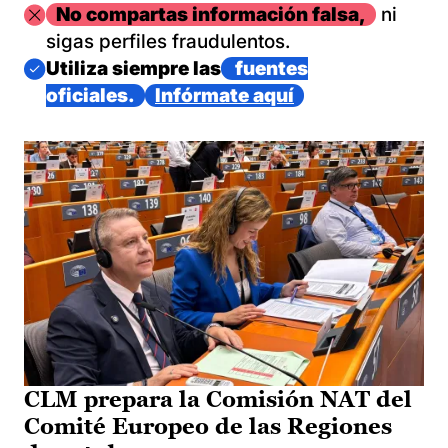
Imagen
No compartas información falsa,
ni
sigas perfiles fraudulentos.
Imagen
Utiliza siempre las
fuentes
oficiales.
Infórmate aquí
CLM prepara la Comisión NAT del
Comité Europeo de las Regiones