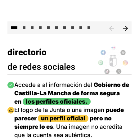
II 
directorio
de redes sociales
Imagen
Accede a al información del
Gobierno de
Castilla-La Mancha de forma segura
en
los perfiles oficiales.
Imagen
El logo de la Junta o una imagen
puede
parecer
un perfil oficial
pero no
siempre lo es
. Una imagen no acredita
que la cuenta sea auténtica.