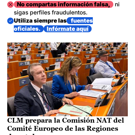
Imagen
No compartas información falsa,
ni
sigas perfiles fraudulentos.
Imagen
Utiliza siempre las
fuentes
oficiales.
Infórmate aquí
CLM prepara la Comisión NAT del
Comité Europeo de las Regiones