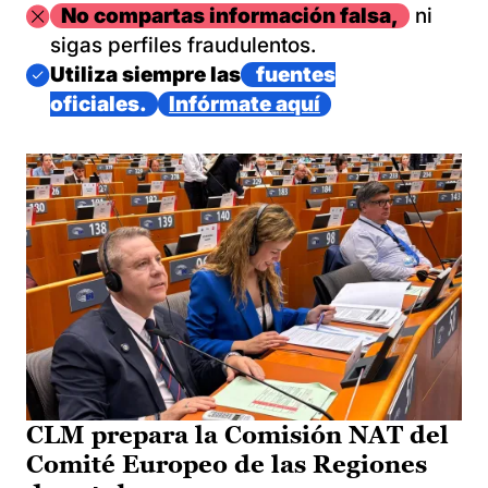
Imagen
No compartas información falsa,
ni
sigas perfiles fraudulentos.
Imagen
Utiliza siempre las
fuentes
oficiales.
Infórmate aquí
CLM prepara la Comisión NAT del
Comité Europeo de las Regiones