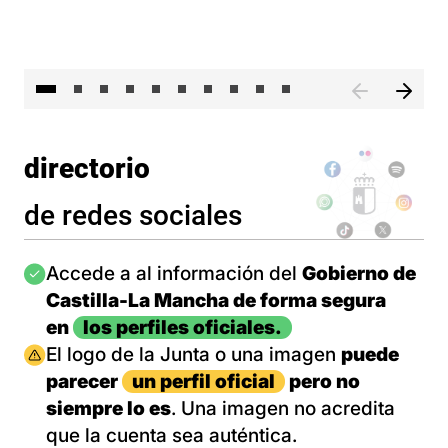
II 
directorio
de redes sociales
Imagen
Accede a al información del
Gobierno de
Castilla-La Mancha de forma segura
en
los perfiles oficiales.
Imagen
El logo de la Junta o una imagen
puede
parecer
un perfil oficial
pero no
siempre lo es
. Una imagen no acredita
que la cuenta sea auténtica.