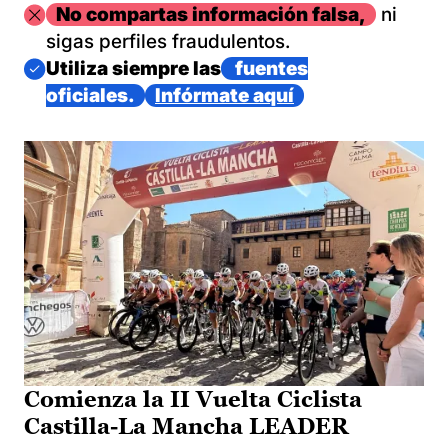
Imagen
No compartas información falsa,
ni
sigas perfiles fraudulentos.
Imagen
Utiliza siempre las
fuentes
oficiales.
Infórmate aquí
Comienza la II Vuelta Ciclista
Castilla-La Mancha LEADER