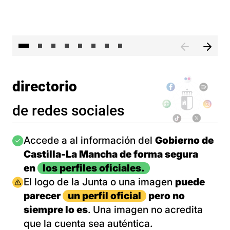
El 
directorio
de redes sociales
Imagen
Accede a al información del
Gobierno de
Castilla-La Mancha de forma segura
en
los perfiles oficiales.
Imagen
El logo de la Junta o una imagen
puede
parecer
un perfil oficial
pero no
siempre lo es
. Una imagen no acredita
que la cuenta sea auténtica.