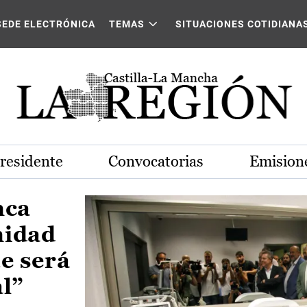
Castilla-La Mancha
SEDE ELECTRÓNICA
TEMAS
SITUACIONES COTIDIANA
Presidente
Convocatorias
Emisione
nca
nidad
e será
al”