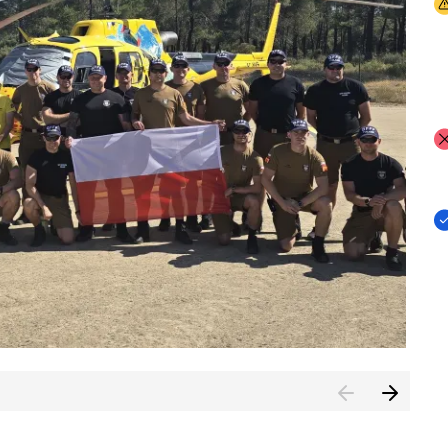
I
I
I
rcambiar por tercer año consecutivo formación y experienci