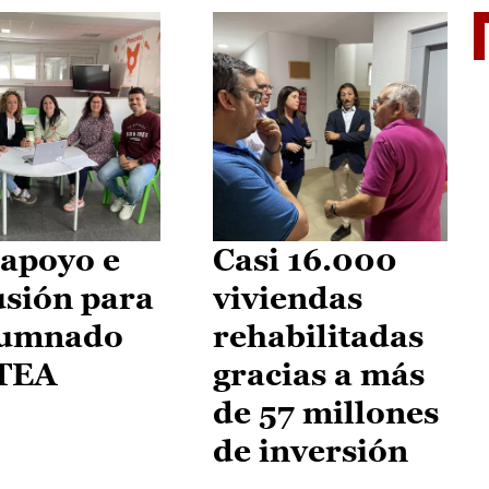
II Vu
apoyo e
Casi 16.000
usión para
viviendas
lumnado
rehabilitadas
 TEA
gracias a más
de 57 millones
de inversión