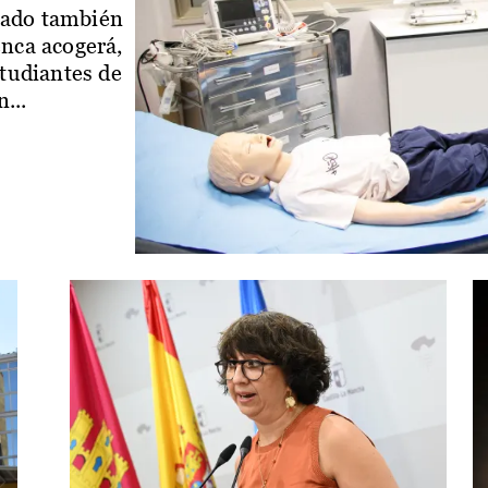
iado también
enca acogerá,
studiantes de
...