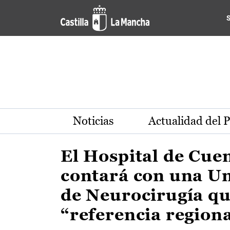
Actualidad de la región de 
Pasar al contenido principal
Noticias
Actualidad del 
El Hospital de Cue
contará con una U
de Neurocirugía qu
“referencia region