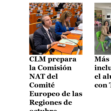
CLM prepara
Más 
la Comisión
incl
NAT del
el a
Comité
con
Europeo de las
Regiones de
octubre