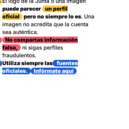
magen
El logo de la Junta o una imagen
puede parecer
un perfil
oficial
pero no siempre lo es
. Una
imagen no acredita que la cuenta
sea auténtica.
magen
No compartas información
falsa,
ni sigas perfiles
fraudulentos.
magen
Utiliza siempre las
fuentes
oficiales.
Infórmate aquí
as con un dispositivo internacional de bomberos forestales,