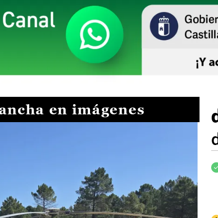
Mancha en imágenes
I