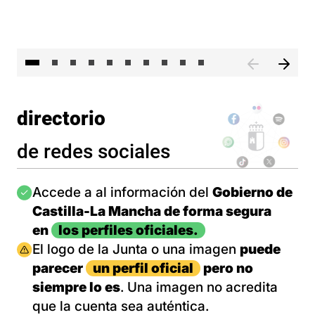
II 
directorio
de redes sociales
Imagen
Accede a al información del
Gobierno de
Castilla-La Mancha de forma segura
en
los perfiles oficiales.
Imagen
El logo de la Junta o una imagen
puede
parecer
un perfil oficial
pero no
siempre lo es
. Una imagen no acredita
que la cuenta sea auténtica.