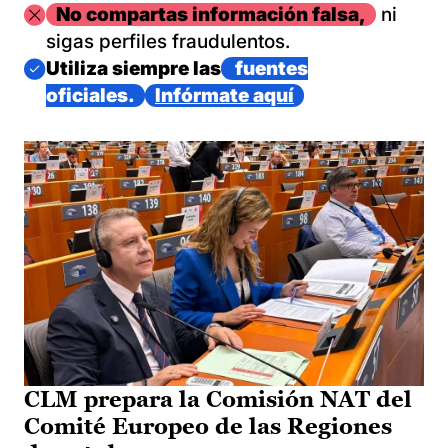
Imagen
No compartas información falsa,
ni
sigas perfiles fraudulentos.
Imagen
Utiliza siempre las
fuentes
oficiales.
Infórmate aquí
CLM prepara la Comisión NAT del
Comité Europeo de las Regiones