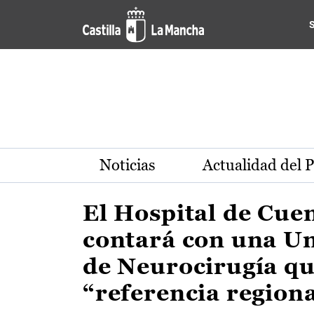
Actualidad de la región de 
Pasar al contenido principal
Noticias
Actualidad del 
El Hospital de Cue
contará con una U
de Neurocirugía qu
“referencia region