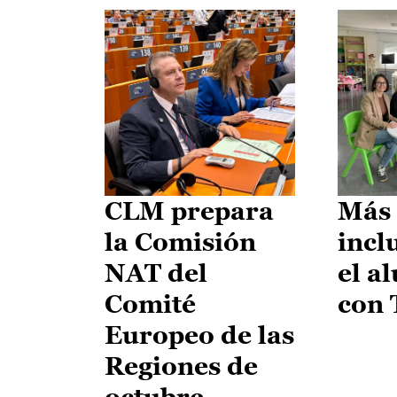
CLM prepara
Más 
la Comisión
incl
NAT del
el a
Comité
con
Europeo de las
Regiones de
octubre