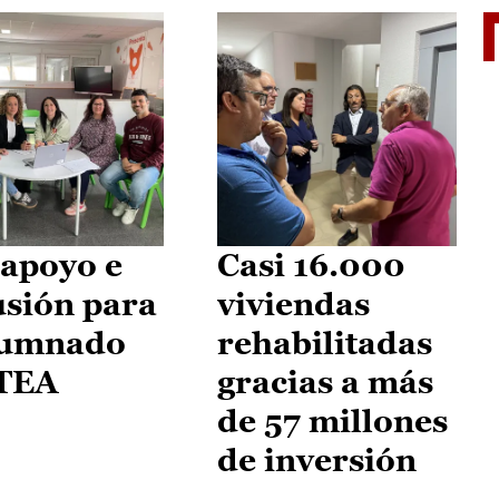
II Vu
apoyo e
Casi 16.000
usión para
viviendas
lumnado
rehabilitadas
 TEA
gracias a más
de 57 millones
de inversión