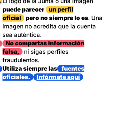
magen
El logo de la Junta o una imagen
puede parecer
un perfil
oficial
pero no siempre lo es
. Una
imagen no acredita que la cuenta
sea auténtica.
magen
No compartas información
falsa,
ni sigas perfiles
fraudulentos.
magen
Utiliza siempre las
fuentes
oficiales.
Infórmate aquí
as con un dispositivo internacional de bomberos forestales,