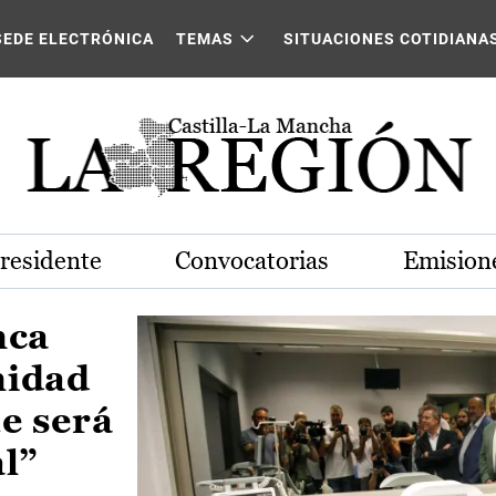
Castilla-La Mancha
SEDE ELECTRÓNICA
TEMAS
SITUACIONES COTIDIANA
Presidente
Convocatorias
Emisione
nca
nidad
e será
al”