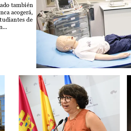
iado también
enca acogerá,
studiantes de
...