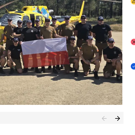
I
I
I
rcambiar por tercer año consecutivo formación y experienci