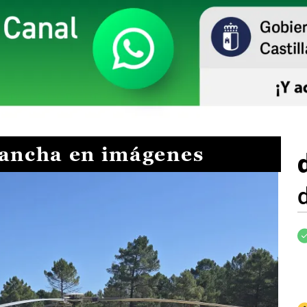
Mancha en imágenes
I