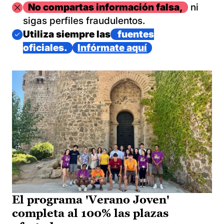
Imagen
No compartas información falsa,
ni
sigas perfiles fraudulentos.
Imagen
Utiliza siempre las
fuentes
oficiales.
Infórmate aquí
El programa 'Verano Joven'
completa al 100% las plazas