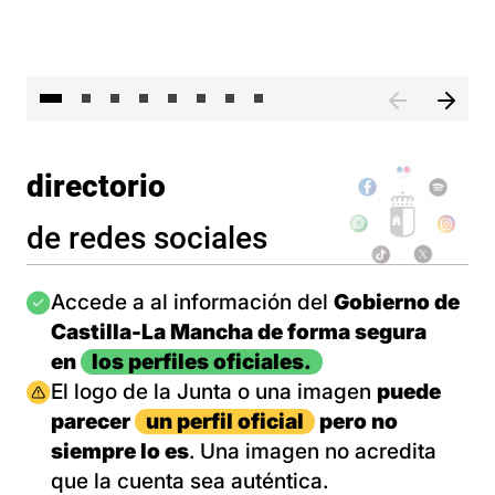
El 
directorio
de redes sociales
Imagen
Accede a al información del
Gobierno de
Castilla-La Mancha de forma segura
en
los perfiles oficiales.
Imagen
El logo de la Junta o una imagen
puede
parecer
un perfil oficial
pero no
siempre lo es
. Una imagen no acredita
que la cuenta sea auténtica.