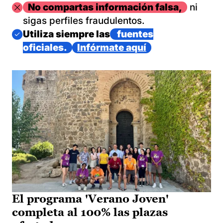
Imagen
No compartas información falsa,
ni
sigas perfiles fraudulentos.
Imagen
Utiliza siempre las
fuentes
oficiales.
Infórmate aquí
El programa 'Verano Joven'
completa al 100% las plazas