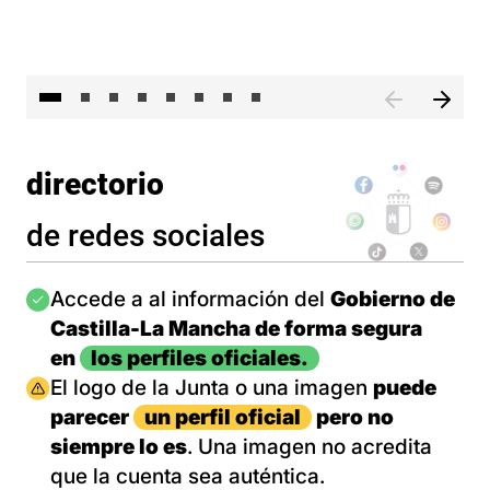
El 
directorio
de redes sociales
Imagen
Accede a al información del
Gobierno de
Castilla-La Mancha de forma segura
en
los perfiles oficiales.
Imagen
El logo de la Junta o una imagen
puede
parecer
un perfil oficial
pero no
siempre lo es
. Una imagen no acredita
que la cuenta sea auténtica.