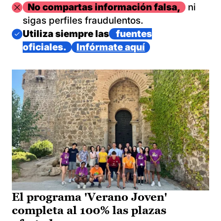
Imagen
No compartas información falsa,
ni
sigas perfiles fraudulentos.
Imagen
Utiliza siempre las
fuentes
oficiales.
Infórmate aquí
El programa 'Verano Joven'
completa al 100% las plazas