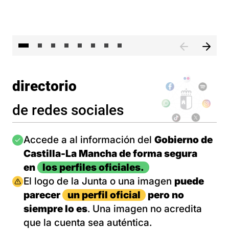
El 
directorio
de redes sociales
Imagen
Accede a al información del
Gobierno de
Castilla-La Mancha de forma segura
en
los perfiles oficiales.
Imagen
El logo de la Junta o una imagen
puede
parecer
un perfil oficial
pero no
siempre lo es
. Una imagen no acredita
que la cuenta sea auténtica.