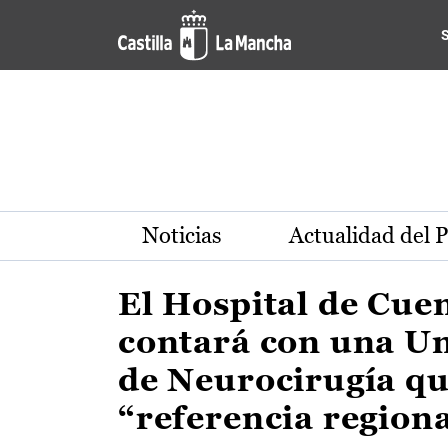
Actualidad de la región de 
Pasar al contenido principal
Noticias
Actualidad del 
El Hospital de Cue
contará con una U
de Neurocirugía qu
“referencia region