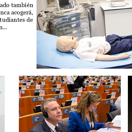
iado también
enca acogerá,
studiantes de
...