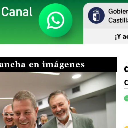
Mancha en imágenes
I