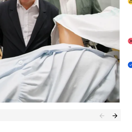
I
I
I
n de Cuenca (CESICU)