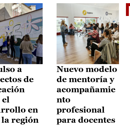
El je
lso a
Nuevo modelo
ectos de
de mentoría y
cación
acompañamie
 el
nto
rrollo en
profesional
 la región
para docentes