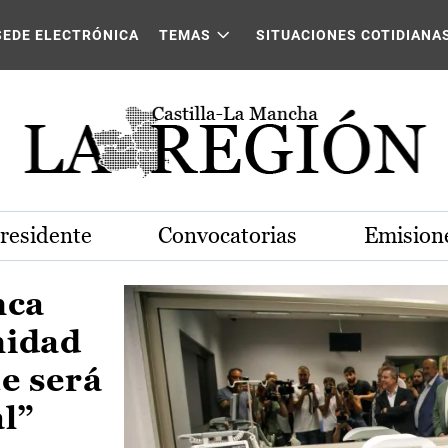
Castilla-La Mancha
SEDE ELECTRÓNICA
TEMAS
SITUACIONES COTIDIANA
Presidente
Convocatorias
Emisione
nca
nidad
e será
al”