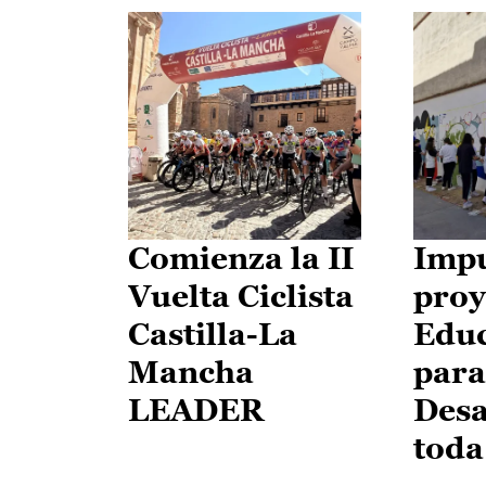
Comienza la II
Impu
Vuelta Ciclista
proy
Castilla-La
Edu
Mancha
para
LEADER
Desa
toda