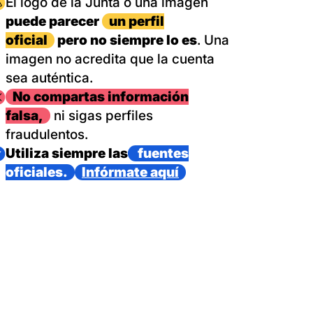
magen
El logo de la Junta o una imagen
puede parecer
un perfil
oficial
pero no siempre lo es
. Una
imagen no acredita que la cuenta
sea auténtica.
magen
No compartas información
falsa,
ni sigas perfiles
fraudulentos.
magen
Utiliza siempre las
fuentes
oficiales.
Infórmate aquí