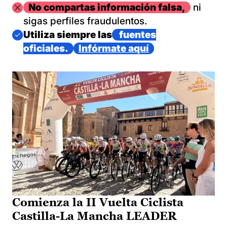
Imagen
No compartas información falsa,
ni
sigas perfiles fraudulentos.
Imagen
Utiliza siempre las
fuentes
oficiales.
Infórmate aquí
Comienza la II Vuelta Ciclista
Castilla-La Mancha LEADER