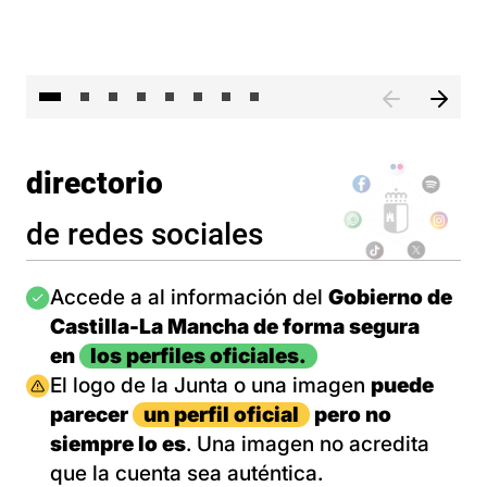
El 
directorio
de redes sociales
Imagen
Accede a al información del
Gobierno de
Castilla-La Mancha de forma segura
en
los perfiles oficiales.
Imagen
El logo de la Junta o una imagen
puede
parecer
un perfil oficial
pero no
siempre lo es
. Una imagen no acredita
que la cuenta sea auténtica.