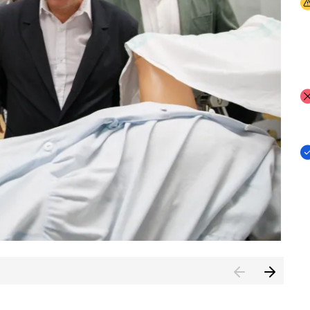
I
I
I
n de Cuenca (CESICU)