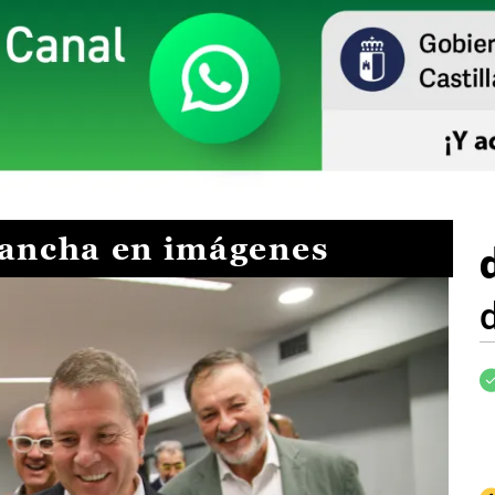
Mancha en imágenes
I