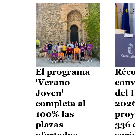
El programa
Réco
'Verano
conv
Joven'
del 
completa al
2026
100% las
proy
plazas
336 
ofertadas
soci