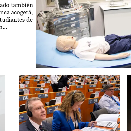
iado también
enca acogerá,
studiantes de
...