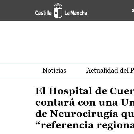
Actualidad de la región de 
Pasar al contenido principal
Noticias
Actualidad del 
El Hospital de Cue
contará con una U
de Neurocirugía qu
“referencia region