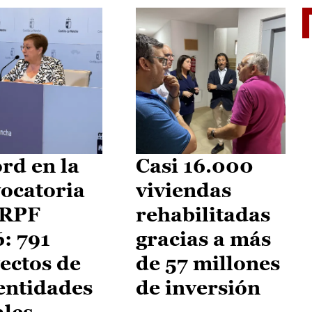
El je
rd en la
Casi 16.000
ocatoria
viviendas
IRPF
rehabilitadas
: 791
gracias a más
ectos de
de 57 millones
entidades
de inversión
ales