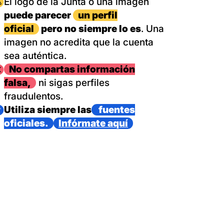
magen
El logo de la Junta o una imagen
puede parecer
un perfil
oficial
pero no siempre lo es
. Una
imagen no acredita que la cuenta
sea auténtica.
magen
No compartas información
falsa,
ni sigas perfiles
fraudulentos.
magen
Utiliza siempre las
fuentes
oficiales.
Infórmate aquí