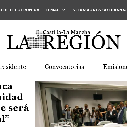
Castilla-La Mancha
SEDE ELECTRÓNICA
TEMAS
SITUACIONES COTIDIANA
Presidente
Convocatorias
Emisione
nca
nidad
e será
al”