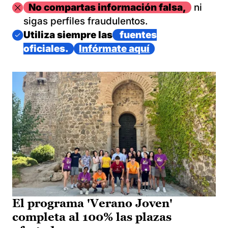
Imagen
No compartas información falsa,
ni
sigas perfiles fraudulentos.
Imagen
Utiliza siempre las
fuentes
oficiales.
Infórmate aquí
El programa 'Verano Joven'
completa al 100% las plazas