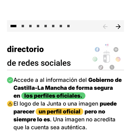
El 
directorio
de redes sociales
Imagen
Accede a al información del
Gobierno de
Castilla-La Mancha de forma segura
en
los perfiles oficiales.
Imagen
El logo de la Junta o una imagen
puede
parecer
un perfil oficial
pero no
siempre lo es
. Una imagen no acredita
que la cuenta sea auténtica.