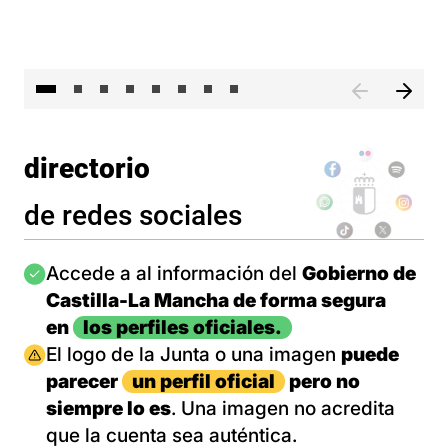
El 
directorio
de redes sociales
Imagen
Accede a al información del
Gobierno de
Castilla-La Mancha de forma segura
en
los perfiles oficiales.
Imagen
El logo de la Junta o una imagen
puede
parecer
un perfil oficial
pero no
siempre lo es
. Una imagen no acredita
que la cuenta sea auténtica.