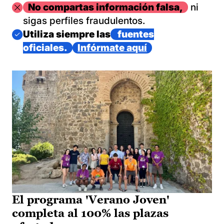
Imagen
No compartas información falsa,
ni
sigas perfiles fraudulentos.
Imagen
Utiliza siempre las
fuentes
oficiales.
Infórmate aquí
El programa 'Verano Joven'
completa al 100% las plazas