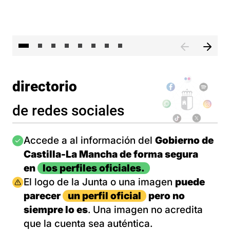
El 
directorio
de redes sociales
Imagen
Accede a al información del
Gobierno de
Castilla-La Mancha de forma segura
en
los perfiles oficiales.
Imagen
El logo de la Junta o una imagen
puede
parecer
un perfil oficial
pero no
siempre lo es
. Una imagen no acredita
que la cuenta sea auténtica.