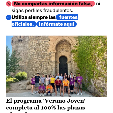
Imagen
No compartas información falsa,
ni
sigas perfiles fraudulentos.
Imagen
Utiliza siempre las
fuentes
oficiales.
Infórmate aquí
El programa 'Verano Joven'
completa al 100% las plazas