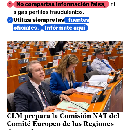
Imagen
No compartas información falsa,
ni
sigas perfiles fraudulentos.
Imagen
Utiliza siempre las
fuentes
oficiales.
Infórmate aquí
CLM prepara la Comisión NAT del
Comité Europeo de las Regiones