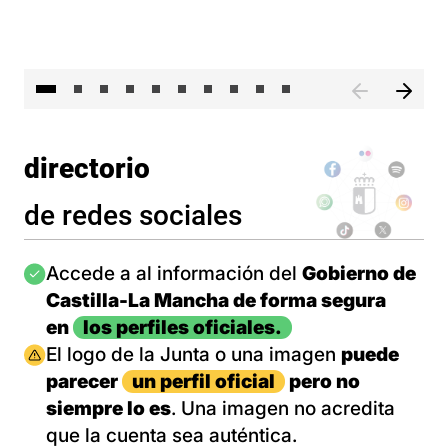
II 
directorio
de redes sociales
Imagen
Accede a al información del
Gobierno de
Castilla-La Mancha de forma segura
en
los perfiles oficiales.
Imagen
El logo de la Junta o una imagen
puede
parecer
un perfil oficial
pero no
siempre lo es
. Una imagen no acredita
que la cuenta sea auténtica.