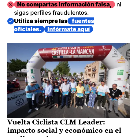
Imagen
No compartas información falsa,
ni
sigas perfiles fraudulentos.
Imagen
Utiliza siempre las
fuentes
oficiales.
Infórmate aquí
Vuelta Ciclista CLM Leader:
impacto social y económico en el