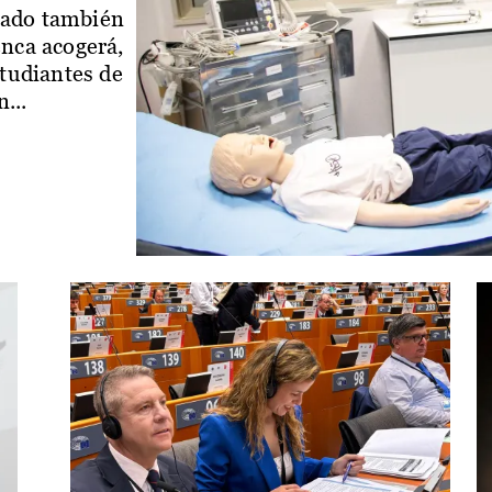
iado también
enca acogerá,
studiantes de
...