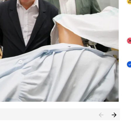
I
I
I
n de Cuenca (CESICU)