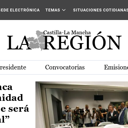
Castilla-La Mancha
SEDE ELECTRÓNICA
TEMAS
SITUACIONES COTIDIANA
Presidente
Convocatorias
Emisione
nca
nidad
e será
al”