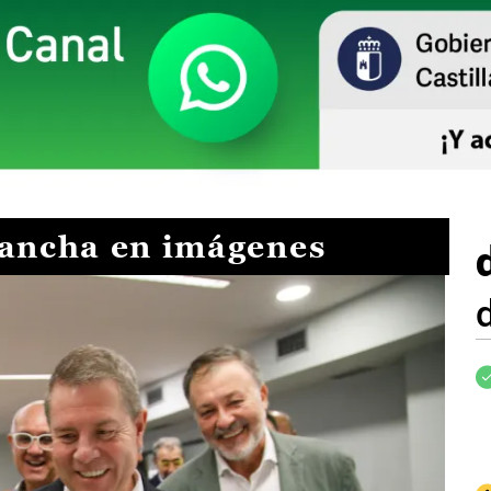
Mancha en imágenes
I