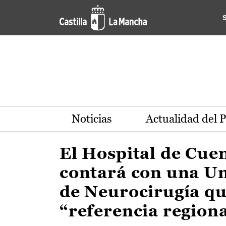
Actualidad de la región de 
Pasar al contenido principal
Noticias
Actualidad del 
El Hospital de Cue
contará con una U
de Neurocirugía qu
“referencia region