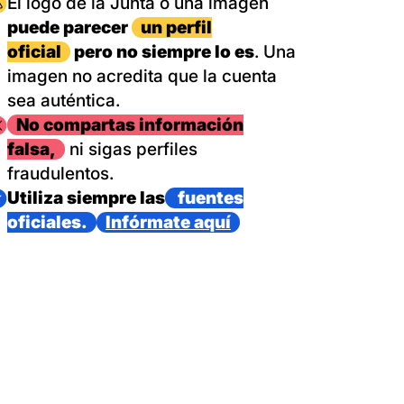
magen
El logo de la Junta o una imagen
puede parecer
un perfil
oficial
pero no siempre lo es
. Una
imagen no acredita que la cuenta
sea auténtica.
magen
No compartas información
falsa,
ni sigas perfiles
fraudulentos.
magen
Utiliza siempre las
fuentes
oficiales.
Infórmate aquí