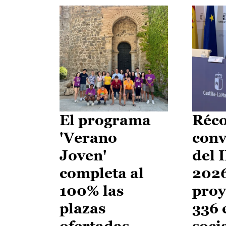
El programa
Réco
'Verano
conv
Joven'
del 
completa al
2026
100% las
proy
plazas
336 
ofertadas
soci