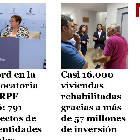
El je
rd en la
Casi 16.000
ocatoria
viviendas
IRPF
rehabilitadas
: 791
gracias a más
ectos de
de 57 millones
entidades
de inversión
ales