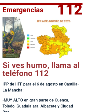
112
Emergencias
fe del Ejecutivo castellanomanchego, Emiliano García-Page, 
Si ves humo, llama al
teléfono 112
IPP de IIFF para el 6 de agosto en Castilla-
La Mancha:
-MUY ALTO en gran parte de Cuenca,
Toledo, Guadalajara, Albacete y Ciudad