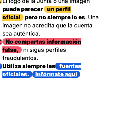
magen
El logo de la Junta o una imagen
puede parecer
un perfil
oficial
pero no siempre lo es
. Una
imagen no acredita que la cuenta
sea auténtica.
magen
No compartas información
falsa,
ni sigas perfiles
fraudulentos.
magen
Utiliza siempre las
fuentes
oficiales.
Infórmate aquí
as con un dispositivo internacional de bomberos forestales,