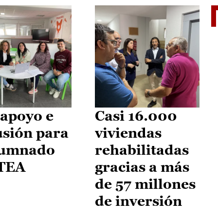
II Vu
apoyo e
Casi 16.000
usión para
viviendas
lumnado
rehabilitadas
 TEA
gracias a más
de 57 millones
de inversión