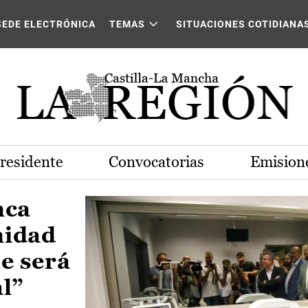
Castilla-La Mancha
SEDE ELECTRÓNICA
TEMAS
SITUACIONES COTIDIANA
Presidente
Convocatorias
Emisione
nca
nidad
e será
al”