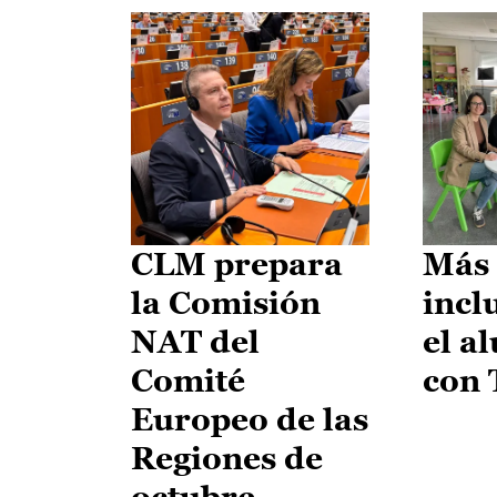
CLM prepara
Más 
la Comisión
incl
NAT del
el a
Comité
con
Europeo de las
Regiones de
octubre