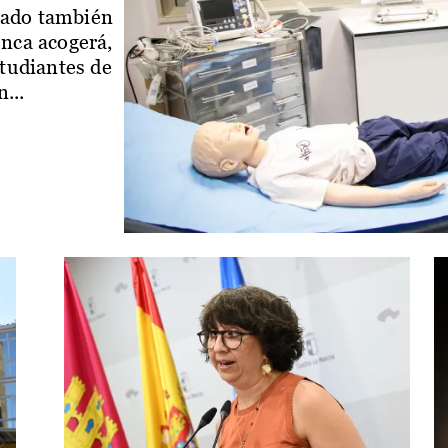
iado también
enca acogerá,
studiantes de
...