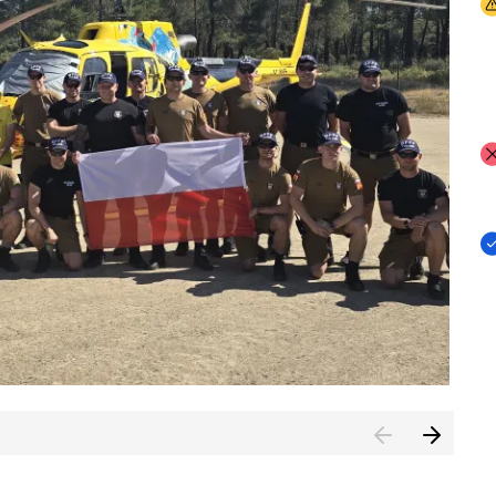
I
I
I
rcambiar por tercer año consecutivo formación y experienci