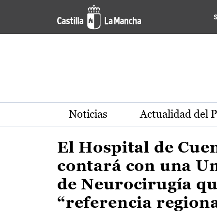
Actualidad de la región de 
Pasar al contenido principal
Noticias
Actualidad del 
El Hospital de Cue
contará con una U
de Neurocirugía qu
“referencia region