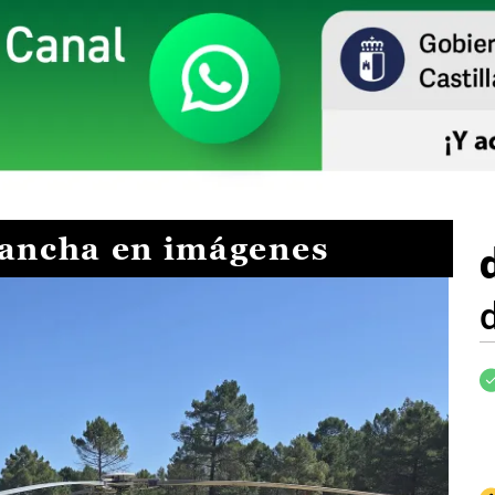
Mancha en imágenes
I