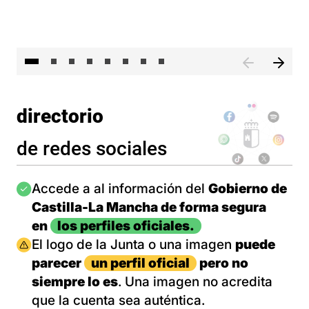
El 
directorio
de redes sociales
Imagen
Accede a al información del
Gobierno de
Castilla-La Mancha de forma segura
en
los perfiles oficiales.
Imagen
El logo de la Junta o una imagen
puede
parecer
un perfil oficial
pero no
siempre lo es
. Una imagen no acredita
que la cuenta sea auténtica.