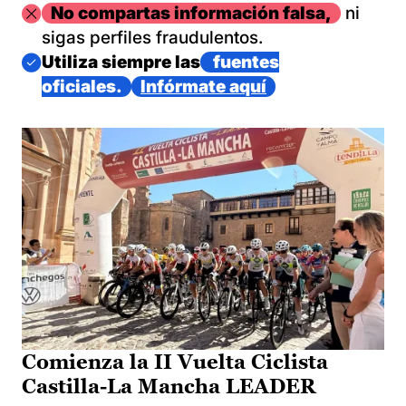
Imagen
No compartas información falsa,
ni
sigas perfiles fraudulentos.
Imagen
Utiliza siempre las
fuentes
oficiales.
Infórmate aquí
Comienza la II Vuelta Ciclista
Castilla-La Mancha LEADER