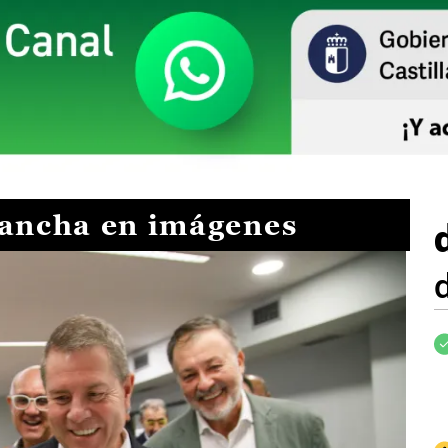
Mancha en imágenes
I