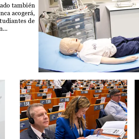
iado también
enca acogerá,
studiantes de
...