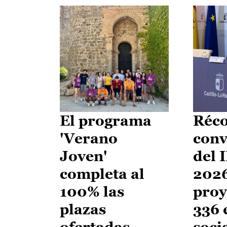
El programa
Réco
'Verano
conv
Joven'
del 
completa al
2026
100% las
proy
plazas
336 
ofertadas
soci