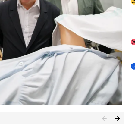
I
I
I
n de Cuenca (CESICU)