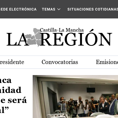
Castilla-La Mancha
SEDE ELECTRÓNICA
TEMAS
SITUACIONES COTIDIANA
Presidente
Convocatorias
Emisione
nca
nidad
e será
al”