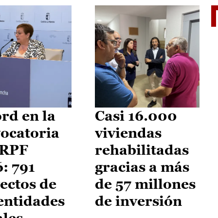
El je
rd en la
Casi 16.000
ocatoria
viviendas
IRPF
rehabilitadas
: 791
gracias a más
ectos de
de 57 millones
entidades
de inversión
ales