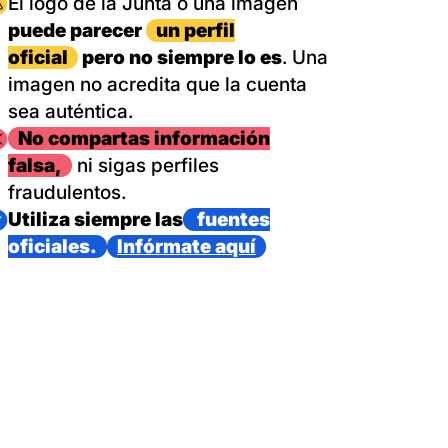
magen
El logo de la Junta o una imagen
puede parecer
un perfil
oficial
pero no siempre lo es
. Una
imagen no acredita que la cuenta
sea auténtica.
magen
No compartas información
falsa,
ni sigas perfiles
fraudulentos.
magen
Utiliza siempre las
fuentes
oficiales.
Infórmate aquí