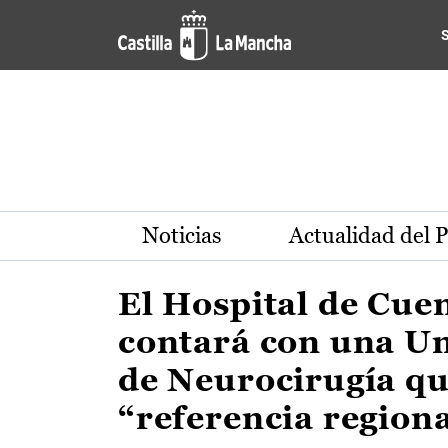
Actualidad de la región de 
Pasar al contenido principal
Noticias
Actualidad del 
El Hospital de Cue
contará con una U
de Neurocirugía qu
“referencia region