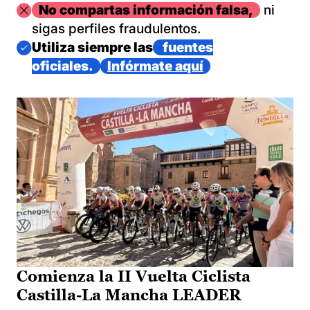
Imagen
No compartas información falsa,
ni
sigas perfiles fraudulentos.
Imagen
Utiliza siempre las
fuentes
oficiales.
Infórmate aquí
Comienza la II Vuelta Ciclista
Castilla-La Mancha LEADER