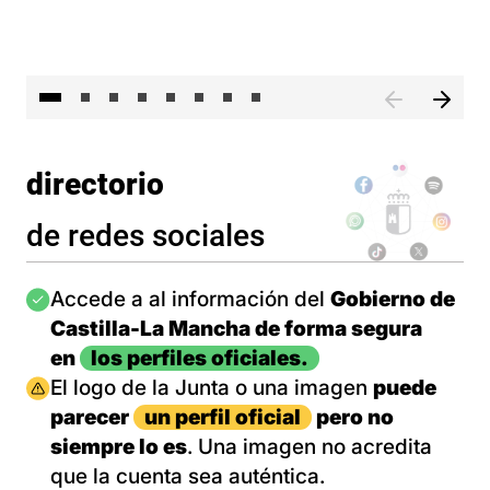
El 
directorio
de redes sociales
Imagen
Accede a al información del
Gobierno de
Castilla-La Mancha de forma segura
en
los perfiles oficiales.
Imagen
El logo de la Junta o una imagen
puede
parecer
un perfil oficial
pero no
siempre lo es
. Una imagen no acredita
que la cuenta sea auténtica.